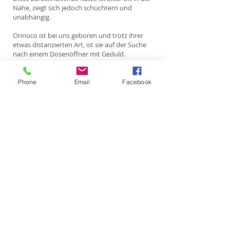
Nähe, zeigt sich jedoch schüchtern und
unabhängig.
Orinoco ist bei uns geboren und trotz ihrer
etwas distanzierten Art, ist sie auf der Suche
nach einem Dosenöffner mit Geduld.
Natürlich ist sie bereits kastriert:
Bitte beachten Sie, dass für Coco kein
Phone
Email
Facebook
ungesicherter Freigang erlaubt ist.
Bilder